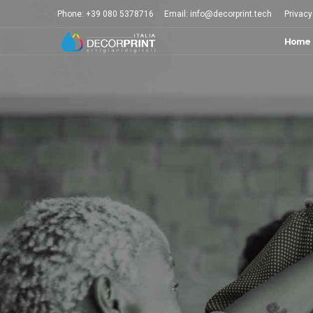
Phone:
+39 080 5378716
Email:
info@decorprint.tech
Privacy
Home