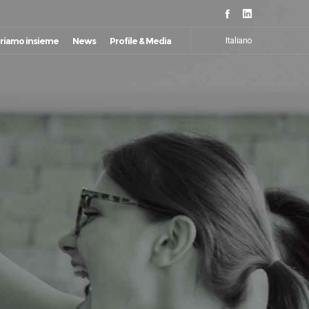
riamo insieme
News
Profile & Media
Italiano